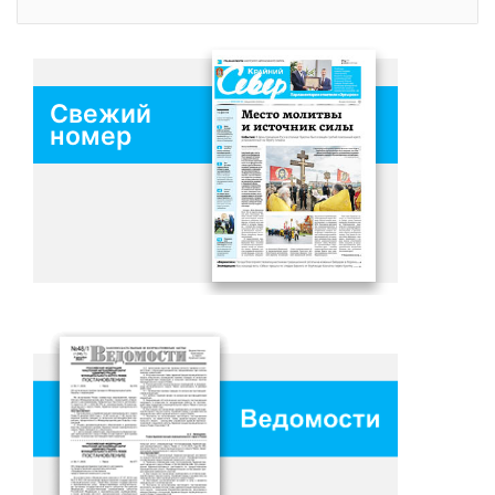
Свежий
номер