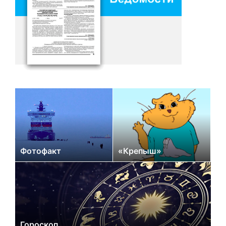
Фотофакт
«Крепыш»
Гороскоп