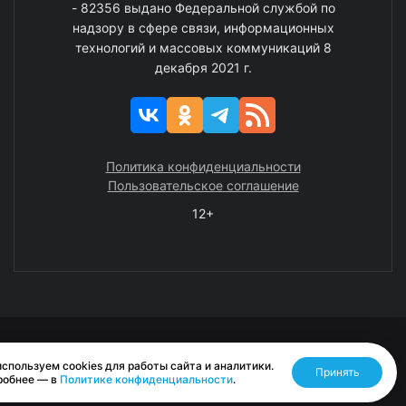
- 82356 выдано Федеральной службой по
надзору в сфере связи, информационных
технологий и массовых коммуникаций 8
декабря 2021 г.
Политика конфиденциальности
Пользовательское соглашение
12+
© 2008—2025 ГАУ ЧАО «Издательство «Крайний Север»
спользуем cookies для работы сайта и аналитики.
Принять
Разработано RASA
робнее — в
Политике конфиденциальности
.