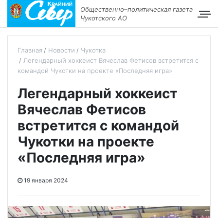
Общественно–политическая газета
Чукотского АО
Главная
Новости
Чукотка
Легендарный хоккеист Вячеслав Фетисов встретится с
командой Чукотки на проекте «Последняя игра»
Легендарный хоккеист
Вячеслав Фетисов
встретится с командой
Чукотки на проекте
«Последняя игра»
19 января 2024