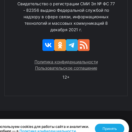
Свидетельство о регистрации СМИ Эл № ФС 77
- 82356 выдано Федеральной службой по
надзору в сфере связи, информационных
технологий и массовых коммуникаций 8
декабря 2021 г.
Политика конфиденциальности
Пользовательское соглашение
12+
© 2008—2025 ГАУ ЧАО «Издательство «Крайний Север»
спользуем cookies для работы сайта и аналитики.
Принять
Разработано RASA
робнее — в
Политике конфиденциальности
.