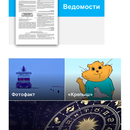
Фотофакт
«Крепыш»