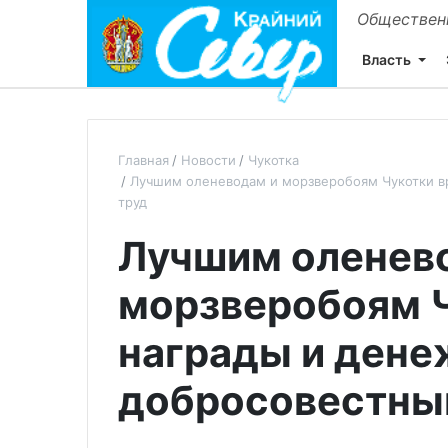
Общественн
Власть
Главная
Новости
Чукотка
Лучшим оленеводам и морзверобоям Чукотки в
труд
Лучшим оленев
морзверобоям Ч
награды и дене
добросовестны