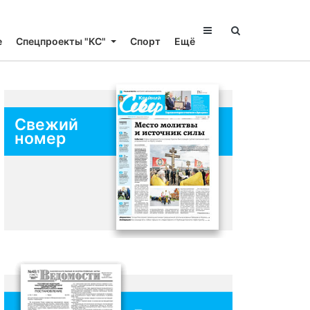
е
Спецпроекты "КС"
Спорт
Ещё
Свежий
номер