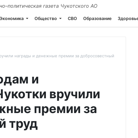
о–политическая газета Чукотского АО
Экономика
Общество
СВО
Образование
Здоровь
ручили награды и денежные премии за добросовестный
одам и
укотки вручили
жные премии за
й труд