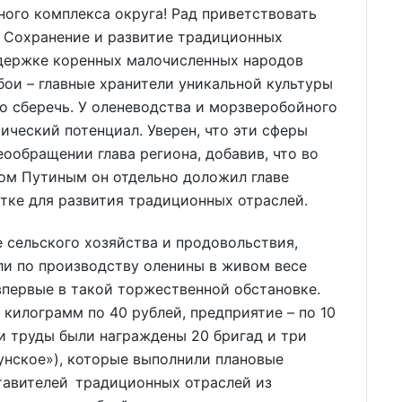
ого комплекса округа! Рад приветствовать
 Сохранение и развитие традиционных
ддержке коренных малочисленных народов
ои – главные хранители уникальной культуры
но сберечь. У оленеводства и морзверобойного
ческий потенциал. Уверен, что эти сферы
ообращении глава региона, добавив, что во
ом Путиным он отдельно доложил главе
отке для развития традиционных отраслей.
 сельского хозяйства и продовольствия,
ли по производству оленины в живом весе
впервые в такой торжественной обстановке.
килограмм по 40 рублей, предприятие – по 10
ои труды были награждены 20 бригад и три
унское»), которые выполнили плановые
тавителей традиционных отраслей из