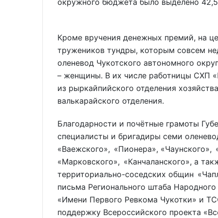
окружного бюджета было выделено 42,5
Кроме вручения денежных премий, на ц
тружеников тундры, которым совсем не
оленевод Чукотского автономного округа
– женщины. В их числе работницы СХП 
из рыркайпийского отделения хозяйства
валькарайского отделения.
Благодарности и почётные грамоты Губе
специалисты и бригадиры семи оленево
«Ваежского», «Пионера», «Чаунского»,
«Марковского», «Канчаланского», а та
территориально-соседских общин «Чап
письма Регионального штаба Народного
«Имени Первого Ревкома Чукотки» и ТСО
поддержку Всероссийского проекта «Всё