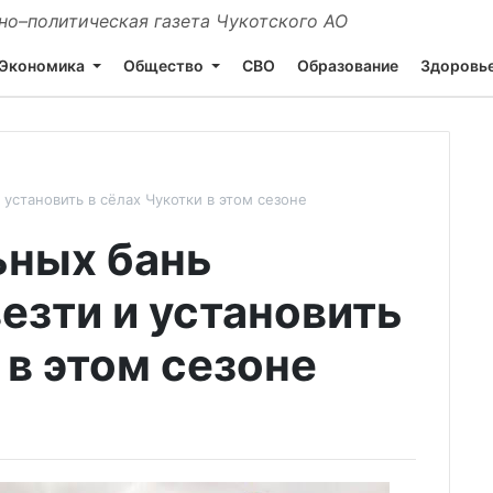
о–политическая газета Чукотского АО
Экономика
Общество
СВО
Образование
Здоровь
 установить в сёлах Чукотки в этом сезоне
ьных бань
езти и установить
 в этом сезоне