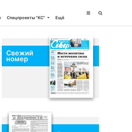
е
Спецпроекты "КС"
Ещё
Свежий
номер