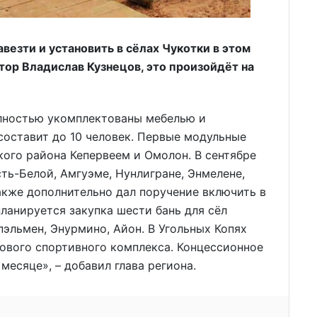
везти и установить в сёлах Чукотки в этом
атор Владислав Кузнецов, это произойдёт на
олностью укомплектованы мебелью и
составит до 10 человек. Первые модульные
кого района Кепервеем и Омолон. В сентябре
ть-Белой, Амгуэме, Нунлигране, Энмелене,
акже дополнительно дал поручение включить в
планируется закупка шести бань для сёл
пэльмен, Энурмино, Айон. В Угольных Копях
нового спортивного комплекса. Концессионное
есяце», – добавил глава региона.