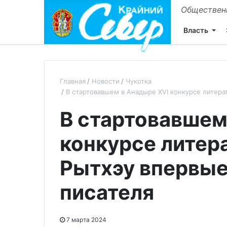
Общественн
Власть
Главная
Новости
Чукотка
В стартовавшем в Анадыре ХVI конкурсе литера
В стартовавшем
конкурсе литера
Рытхэу впервые
писателя
7 марта 2024