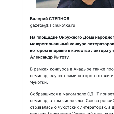
Валерий СТЕПНОВ
gazeta@ks.chukotka.ru
На площадке Окружного Дома народного
межрегиональный конкурс литераторов н
котором впервые в качестве лектора уч
Александр Рытхэу.
В рамках конкурса в Анадыре также пр
семинар, слушателями которого стали и
Чукотки.
Собравшихся в малом зале ОДНТ привет
семинар, в том числе член Союза росси
отозвалась о чукотских литераторах, а д
прозаик Константин Уяганский получили