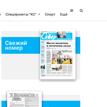
е
Спецпроекты "КС"
Спорт
Ещё
Свежий
номер