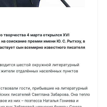
 творчества 4 марта открылся ХVI
а соискание премии имени Ю. С. Рытхэу, в
аствует сын всемирно известного писателя
оводится шестой окружной литературный
 жители отдалённых населённых пунктов
ствовали гости, прибывшие на литературный
йских писателей Светлана Забарова. Она тепло
вое из них – поэтесса Наталья Гониева и
 из рук Забаровой членские билеты Союза