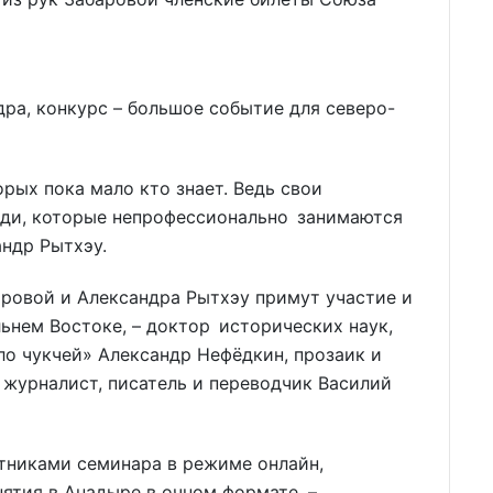
ра, конкурс – большое событие для северо-
орых пока мало кто знает. Ведь свои
ди, которые непрофессионально занимаются
андр Рытхэу.
аровой и Александра Рытхэу примут участие и
льнем Востоке, – доктор исторических наук,
ло чукчей» Александр Нефёдкин, прозаик и
 журналист, писатель и переводчик Василий
тниками семинара в режиме онлайн,
нятия в Анадыре в очном формате, –