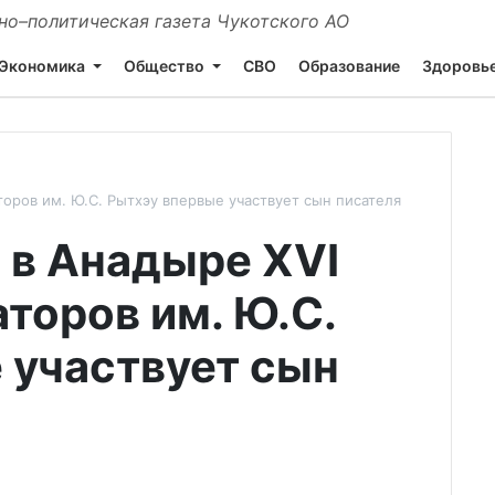
о–политическая газета Чукотского АО
Экономика
Общество
СВО
Образование
Здоровь
торов им. Ю.С. Рытхэу впервые участвует сын писателя
 в Анадыре ХVI
торов им. Ю.С.
 участвует сын