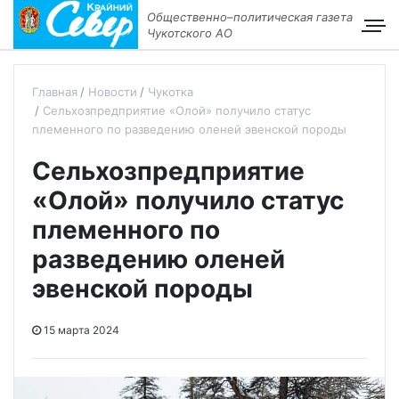
Общественно–политическая газета
Чукотского АО
Главная
Новости
Чукотка
Сельхозпредприятие «Олой» получило статус
племенного по разведению оленей эвенской породы
Сельхозпредприятие
«Олой» получило статус
племенного по
разведению оленей
эвенской породы
15 марта 2024