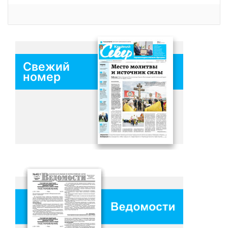
Свежий
номер