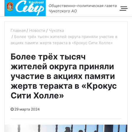
Общественно–политическая газета
Чукотского АО
Главная
Новости
Чукотка
Более трёх тысяч жителей округа приняли участие в
акциях памяти жертв теракта в «Крокус Сити Холле»
Более трёх тысяч
жителей округа приняли
участие в акциях памяти
жертв теракта в «Крокус
Сити Холле»
29 марта 2024