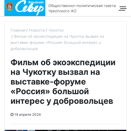
Общественно–политическая газета
Чукотского АО
Главная
Новости
Чукотка
Фильм об экоэкспедиции на Чукотку вызвал на
выставке-форуме «Россия» большой интерес у
добровольцев
Фильм об экоэкспедиции
на Чукотку вызвал на
выставке-форуме
«Россия» большой
интерес у добровольцев
19 апреля 2024