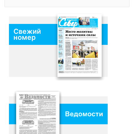
Свежий
номер