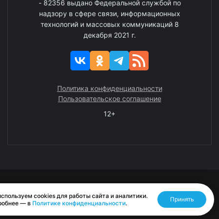
- 82356 выдано Федеральной службой по
надзору в сфере связи, информационных
технологий и массовых коммуникаций 8
декабря 2021 г.
Политика конфиденциальности
Пользовательское соглашение
12+
© 2008—2025 ГАУ ЧАО «Издательство «Крайний Север»
спользуем cookies для работы сайта и аналитики.
Принять
Разработано RASA
робнее — в
Политике конфиденциальности
.