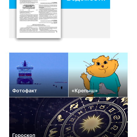
Фотофакт
«Крепыш»
Гороскоп