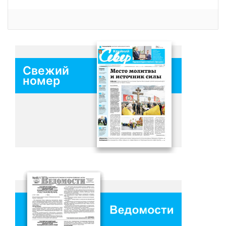
Свежий
номер