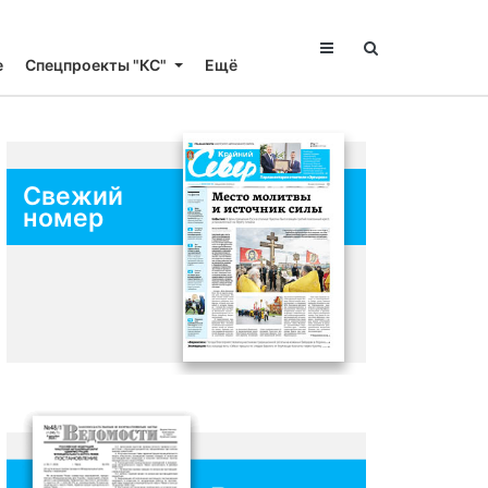
е
Спецпроекты "КС"
Ещё
Свежий
номер