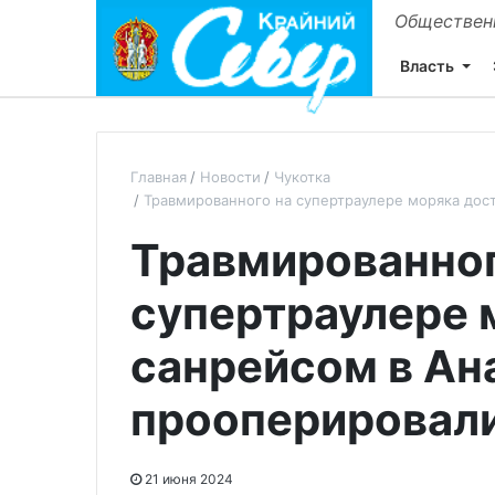
Общественн
Власть
Главная
Новости
Чукотка
Травмированного на супертраулере моряка дос
Травмированног
супертраулере 
санрейсом в Ан
прооперировал
21 июня 2024