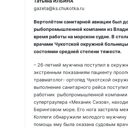
Татьяна ИЛЬИНА
gazeta@ks.chukotka.ru
Вертолётом санитарной авиации был до
рыбопромышленной компании из Владив
время работы на морском судне. В сто
врачами Чукотской окружной больницы, 
состоянии средней степени тяжести.
– 26-летний мужчина поступил в окружн
экстренным показаниям пациенту прооп
травматолог- ортопед Чукотской окружн
выполнение санитарного рейса поступил
работник рыбопромышленной компании и
супертраулера «Механик Сизов», находи
Беринговом море. Его нога застряла ме
Коллеги обнаружили молодого мужчину 
помощь ему была оказана судовым врач