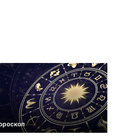
ороскоп