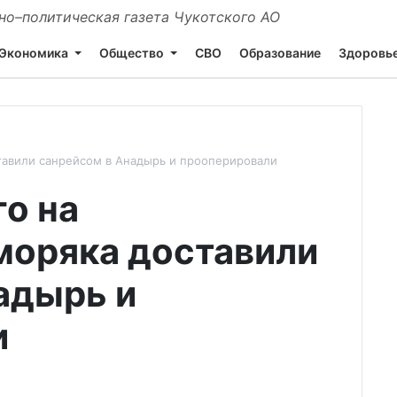
о–политическая газета Чукотского АО
Экономика
Общество
СВО
Образование
Здоровь
тавили санрейсом в Анадырь и прооперировали
о на
моряка доставили
адырь и
и