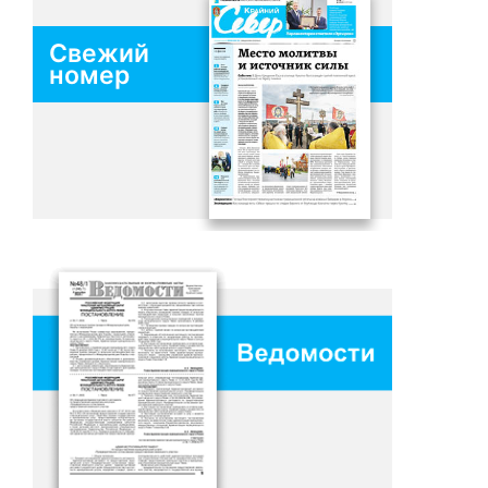
Свежий
номер