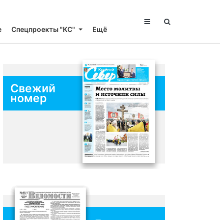
е
Спецпроекты "КС"
Ещё
Свежий
номер