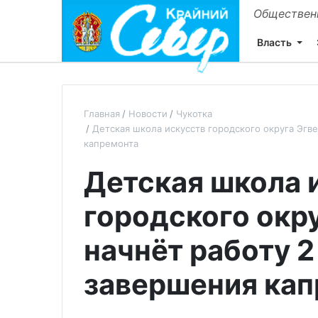
Общественн
Власть
Главная
Новости
Чукотка
Детская школа искусств городского округа Эгв
капремонта
Детская школа 
городского окр
начнёт работу 2
завершения ка