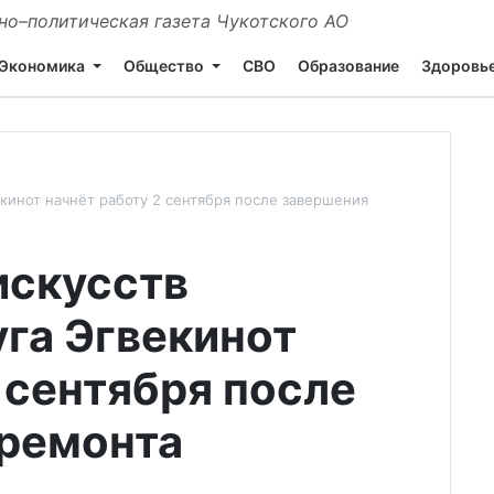
о–политическая газета Чукотского АО
Экономика
Общество
СВО
Образование
Здоровь
екинот начнёт работу 2 сентября после завершения
искусств
уга Эгвекинот
 сентября после
премонта