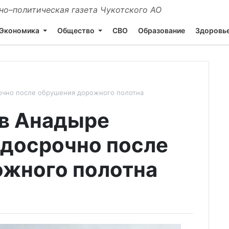
о–политическая газета Чукотского АО
Экономика
Общество
СВО
Образование
Здоровь
очно после обрушения дорожного полотна
 в Анадыре
досрочно после
ожного полотна