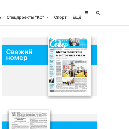
е
Спецпроекты "КС"
Спорт
Ещё
Свежий
номер