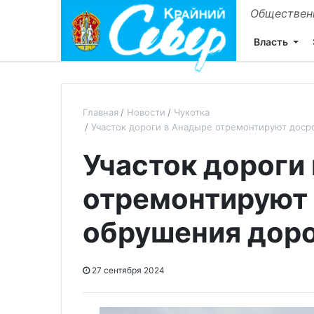
Общественн
Власть
Главная
Новости
Чукотка
Участок дороги в Анадыре отремонтируют доср
Участок дороги
отремонтируют 
обрушения дор
27 сентября 2024