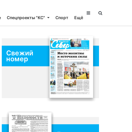
е
Спецпроекты "КС"
Спорт
Ещё
Свежий
номер