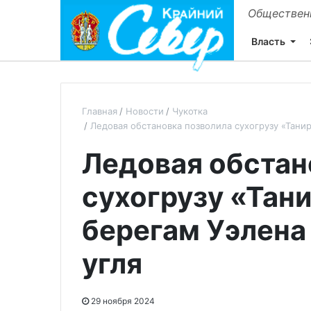
Общественн
Власть
Главная
Новости
Чукотка
Ледовая обстановка позволила сухогрузу «Танир
Ледовая обстан
сухогрузу «Тани
берегам Уэлена 
угля
29 ноября 2024