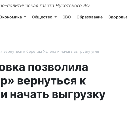
о–политическая газета Чукотского АО
Экономика
Общество
СВО
Образование
Здоровь
» вернуться к берегам Уэлена и начать выгрузку угля
овка позволила
р» вернуться к
и начать выгрузку