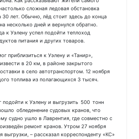
йона. Как рассказывают жители самого
 настолько сложная ледовая обстановка
30 лет. Обычно, лёд стоит здесь до конца
 на несколько дней и вернулся обратно.
а к Уэлену успел подойти теплоход
уктов питания и других товаров.
мог приблизиться к Уэлену и «Танир»,
извести в 20 км, в районе закрытого
ставки в село автотранспортом. 12 ноября
дого топлива из полагающихся 3 тысяч.
г подойти к Уэлену и выгрузить 500 тонн
изошло обледенение судовых кранов, что
му судно ушло в Лаврентия, где совместно с
оизведён ремонт кранов. Утром 27 ноября
я выгрузки, – рассказал корреспонденту «КС»