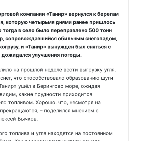
орговой компании «Танир» вернулся к берегам
гля, которую четырьмя днями ранее пришлось
о тогда в село было переправлено 500 тонн
ер, сопровождавшийся обильным снегопадом,
огрузу, и «Танир» вынужден был сняться с
ем дожидался улучшения погоды.
лило на прошлой неделе вести выгрузку угля.
 снег, что способствовало образованию шуги
«Танир» ушёл в Берингово море, ожидая
видим, какие трудности приходится
ло топливом. Хорошо, что, несмотря на
 прекращаются, – поделился мнением с
лексей Бычков.
го топлива и угля находятся на постоянном