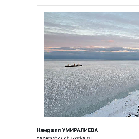
Намджил УМИРАЛИЕВА
gazeta@ks.chukotka.ru