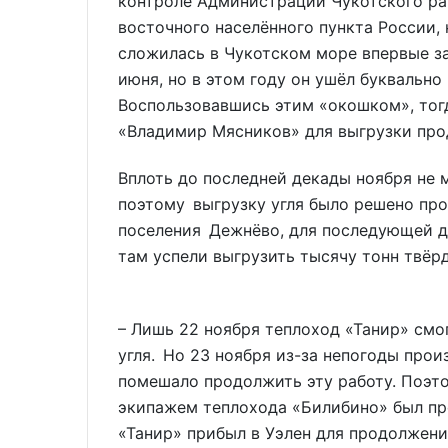
контроле Администрации Чукотского ра
восточного населённого пункта России,
сложилась в Чукотском море впервые за 
июня, но в этом году он ушёл буквально
Воспользовавшись этим «окошком», тогд
«Владимир Мясников» для выгрузки прод
Вплоть до последней декады ноября не 
поэтому выгрузку угля было решено про
поселения Дежнёво, для последующей до
там успели выгрузить тысячу тонн твёр
– Лишь 22 ноября теплоход «Танир» смо
угля. Но 23 ноября из-за непогоды про
помешало продолжить эту работу. Поэто
экипажем теплохода «Билибино» был пр
«Танир» прибыл в Уэлен для продолжени