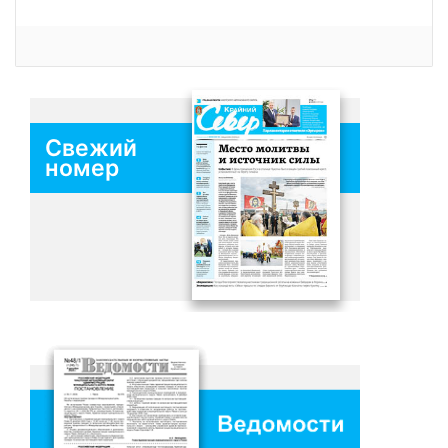
Свежий
номер