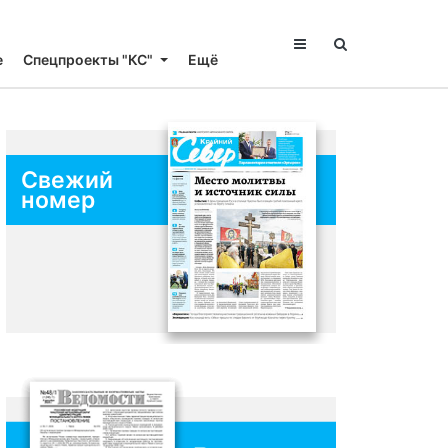
е
Спецпроекты "КС"
Ещё
Свежий
номер