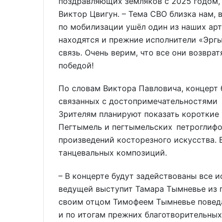
поздравляющих земляков с 2025 годом,
Виктор Цвигун. – Тема СВО близка нам, в
по мобилизации ушёл один из наших арт
находятся и прежние исполнители «Эрг
связь. Очень верим, что все они возвра
победой!
По словам Виктора Павловича, концерт 
связанных с достопримечательностями н
Зрителям планируют показать короткие 
Пегтымель и пегтымельских петроглифов
произведений косторезного искусства. 
танцевальных композиций.
– В концерте будут задействованы все и
ведущей выступит Тамара Тымневье из 
своим отцом Тимофеем Тымневье поведае
и по итогам прежних благотворительных