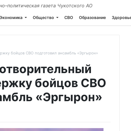
о–политическая газета Чукотского АО
Экономика
Общество
СВО
Образование
Здоровь
ержку бойцов СВО подготовил ансамбль «Эргырон»
готворительный
ержку бойцов СВО
амбль «Эргырон»