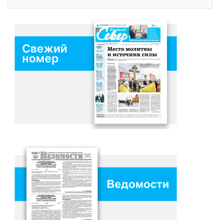
Свежий
номер