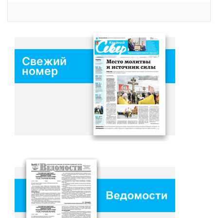
Свежий
номер