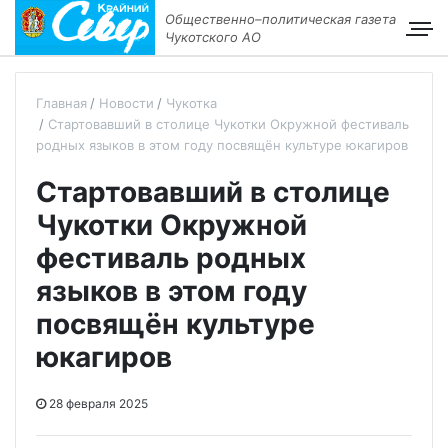
Общественно–политическая газета
Чукотского АО
Главная
Новости
Чукотка
Стартовавший в столице Чукотки Окружной фестиваль
родных языков в этом году посвящён культуре юкагиров
Стартовавший в столице
Чукотки Окружной
фестиваль родных
языков в этом году
посвящён культуре
юкагиров
28 февраля 2025