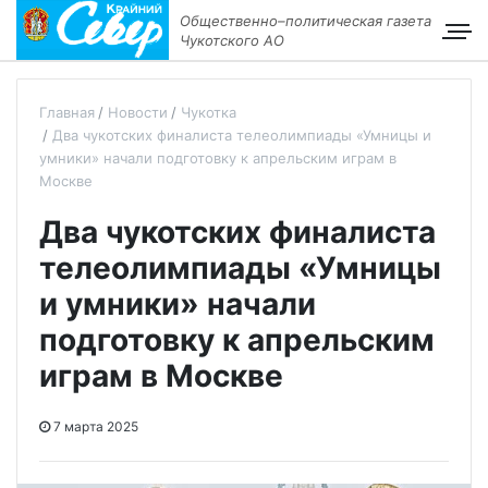
Общественно–политическая газета
Чукотского АО
Главная
Новости
Чукотка
Два чукотских финалиста телеолимпиады «Умницы и
умники» начали подготовку к апрельским играм в
Москве
Два чукотских финалиста
телеолимпиады «Умницы
и умники» начали
подготовку к апрельским
играм в Москве
7 марта 2025