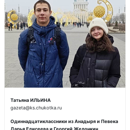
Татьяна ИЛЬИНА
gazeta@ks.chukotka.ru
Одиннадцатиклассники из Анадыря и Певека
Дарья Елисеева и Георгий Желонкин,