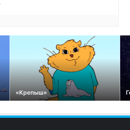
.
«Крепыш»
Г