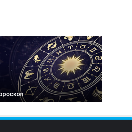
ороскоп