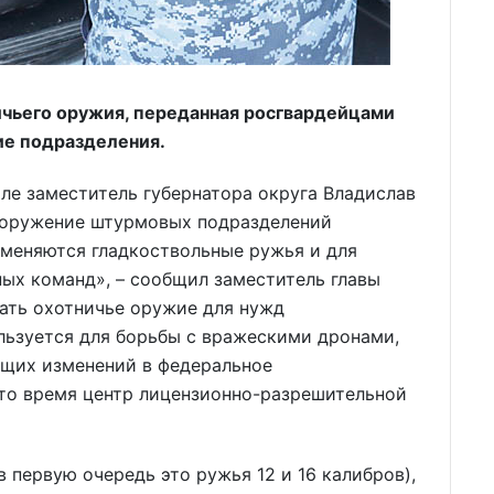
ичьего оружия, переданная росгвардейцами
ие подразделения.
ле заместитель губернатора округа Владислав
вооружение штурмовых подразделений
именяются гладкоствольные ружья и для
ых команд», – сообщил заместитель главы
ать охотничье оружие для нужд
льзуется для борьбы с вражескими дронами,
ющих изменений в федеральное
это время центр лицензионно-разрешительной
в первую очередь это ружья 12 и 16 калибров),