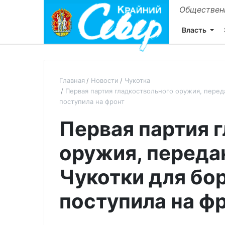
Общественн
Власть
Главная
Новости
Чукотка
Первая партия гладкоствольного оружия, перед
поступила на фронт
Первая партия 
оружия, переда
Чукотки для бо
поступила на ф