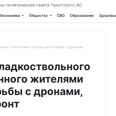
о–политическая газета Чукотского АО
Экономика
Общество
СВО
Образование
Здоровь
анного жителями Чукотки для борьбы с дронами,
гладкоствольного
нного жителями
рьбы с дронами,
ронт