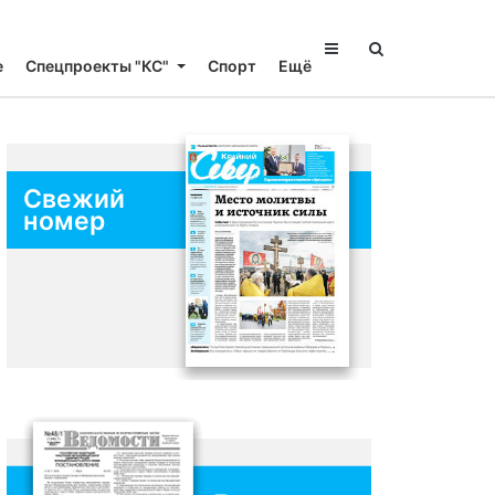
е
Спецпроекты "КС"
Спорт
Ещё
Свежий
номер