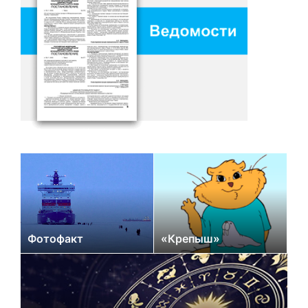
Фотофакт
«Крепыш»