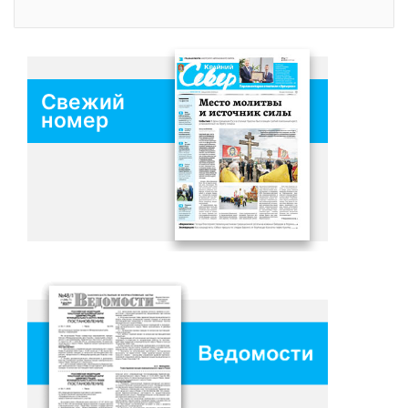
Свежий
номер