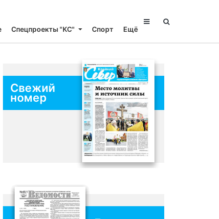
е
Спецпроекты "КС"
Спорт
Ещё
Свежий
номер