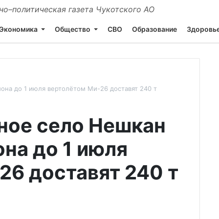
о–политическая газета Чукотского АО
Экономика
Общество
СВО
Образование
Здоровь
она до 1 июля вертолётом Ми-26 доставят 240 т
ное село Нешкан
на до 1 июля
26 доставят 240 т