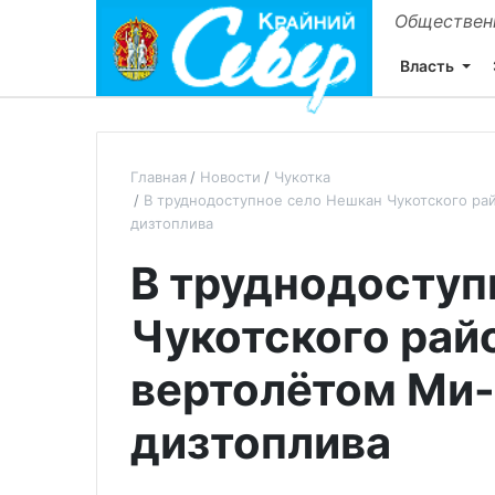
Общественн
Власть
Главная
Новости
Чукотка
В труднодоступное село Нешкан Чукотского рай
дизтоплива
В труднодоступ
Чукотского райо
вертолётом Ми-
дизтоплива