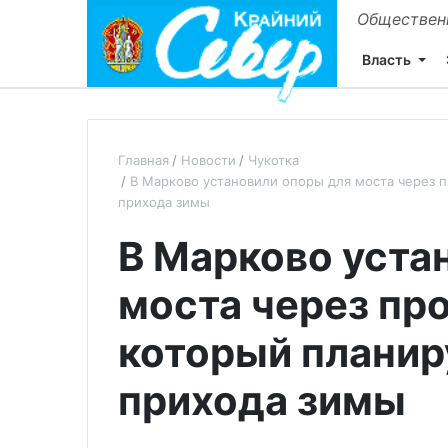
Общественн
Власть
Главная
Новости
Чукотка
В Марково установили опоры для моста через п
прихода зимы
В Марково уста
моста через пр
который планир
прихода зимы