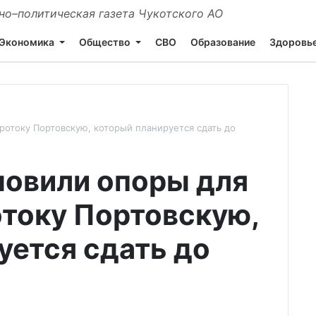
о–политическая газета Чукотского АО
Экономика
Общество
СВО
Образование
Здоровь
ротоку Портовскую, который планируется сдать до
новили опоры для
отоку Портовскую,
уется сдать до