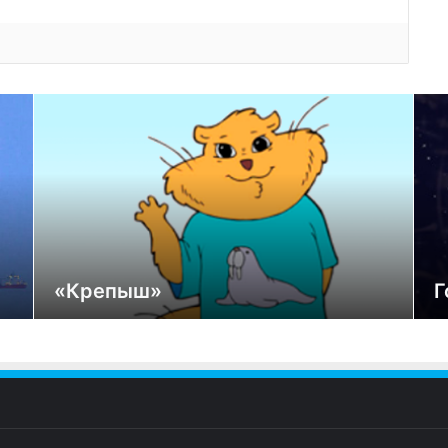
«Крепыш»
Г