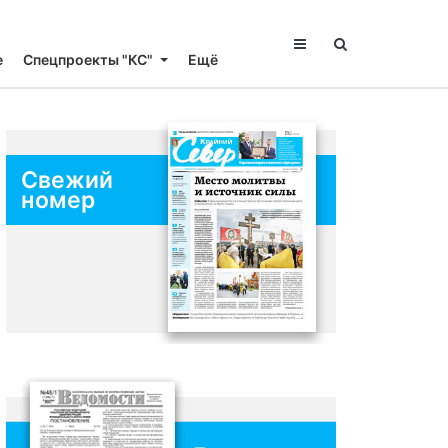
е
Спецпроекты "КС"
Ещё
Свежий
номер