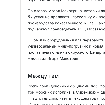
По словам Игоря Макотрика, китовый ж
бы успешно продавать, поскольку он вос
производства качественного мыла, шам
подчеркнул председатель ТСО, морзверо
– Помимо оборудования для переработки
универсальный мини-погрузчик и новая л
поставлена по линии окружного Департа
– добавил Игорь Макотрик.
Между тем
Всего провиденскими общинами добыто 
три морских исполина, в Сирениках – дв
«Наш муниципалитет в текущем году пол
«Сиреники» – пять серых китов и одног