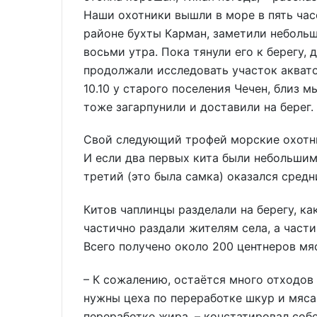
Наши охотники вышли в море в пять часо
районе бухты Карман, заметили небольш
восьми утра. Пока тянули его к берегу,
продолжали исследовать участок акват
10.10 у старого поселения Чечен, близ м
тоже загарпунили и доставили на берег.
Свой следующий трофей морские охотники
И если два первых кита были небольшими
третий (это была самка) оказался средн
Китов чаплинцы разделали на берегу, ка
частично раздали жителям села, а част
Всего получено около 200 центнеров мяс
– К сожалению, остаётся много отходов 
нужны цеха по переработке шкур и мяса
переработке жира, – констатировал соб