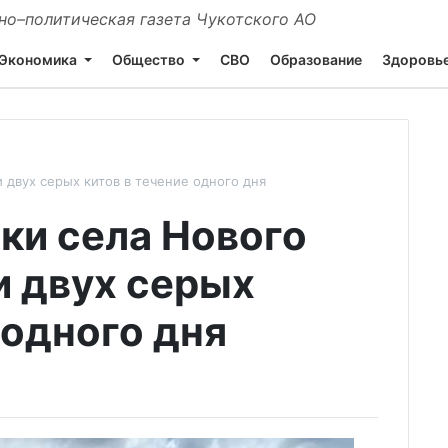
о–политическая газета Чукотского АО
Экономика
Общество
СВО
Образование
Здоровь
двух серых китов в течение одного дня
ки села Нового
 двух серых
 одного дня