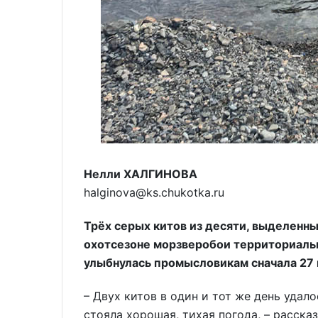
Нелли ХАЛГИНОВА
halginova@ks.chukotka.ru
Трёх серых китов из десяти, выделенны
охотсезоне морзверобои территориаль
улыбнулась промысловикам сначала 27 и
– Двух китов в один и тот же день удало
стояла хорошая, тихая погода, – расска