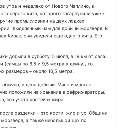
в утра и недалеко от Нового Чаплино, в
ого серого кита, которого загарпунили уже к
 другие промысловики на двух лодках
ории, выделенный нам для добычи морзверя. В
ыса Кивак, они увидели ещё одного кита. Его
 добыли в субботу, 5 июля, в 18 км от села.
 (самцы по 8,5 и 9,5 метра в длину), то
их размеров – около 10,5 метра.
к обычно, в день добычи. Мясо и мантак
ично положили на хранение в рефрижераторы.
а, без учёта костей и жира.
после разделки – это кости, жир и ус. Общине
 морзверя, а также небольшой цех по
еседник.