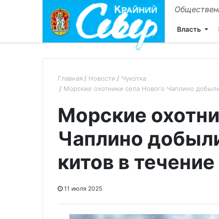
Общественн
Власть
Главная
Новости
Чукотка
Морские охотники села Нового Чаплино добыли 
Морские охотни
Чаплино добыли
китов в течение
11 июля 2025