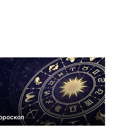
ороскоп