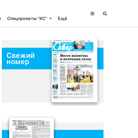
е
Спецпроекты "КС"
Ещё
Свежий
номер