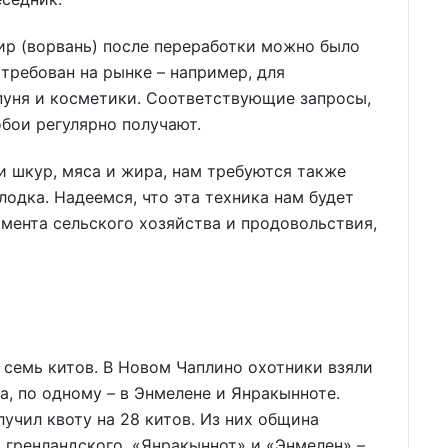
ир (ворвань) после переработки можно было
требован на рынке – например, для
пуня и косметики. Соответствующие запросы,
бои регулярно получают.
 шкур, мяса и жира, нам требуются также
одка. Надеемся, что эта техника нам будет
мента сельского хозяйства и продовольствия,
семь китов. В Новом Чаплино охотники взяли
а, по одному – в Энмелене и Янракынноте.
учил квоту на 28 китов. Из них община
о гренландского, «Янракыннот» и «Энмелен» –