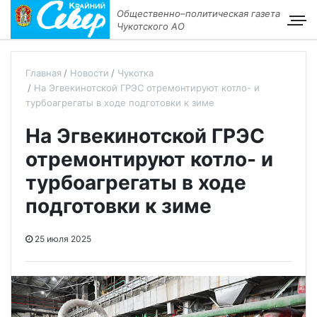
Общественно–политическая газета
Чукотского АО
Главная
Новости
Чукотка
На Эгвекинотской ГРЭС отремонтируют котло- и
турбоагрегаты в ходе подготовки к зиме
На Эгвекинотской ГРЭС
отремонтируют котло- и
турбоагрегаты в ходе
подготовки к зиме
25 июля 2025