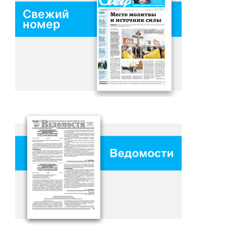
Свежий
номер