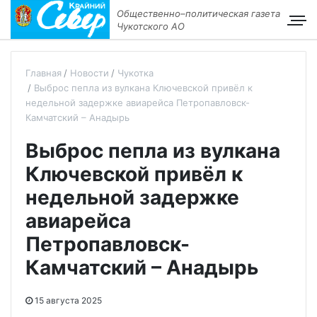
Общественно–политическая газета
Чукотского АО
Главная
Новости
Чукотка
Выброс пепла из вулкана Ключевской привёл к
недельной задержке авиарейса Петропавловск-
Камчатский – Анадырь
Выброс пепла из вулкана
Ключевской привёл к
недельной задержке
авиарейса
Петропавловск-
Камчатский – Анадырь
15 августа 2025