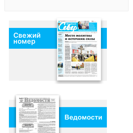
Свежий
номер