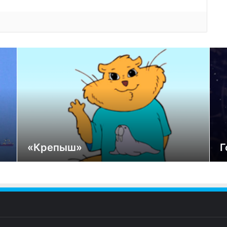
«Крепыш»
Г