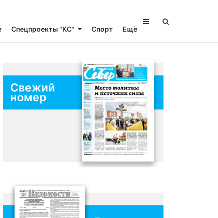
е
Спецпроекты "КС"
Спорт
Ещё
Свежий
номер