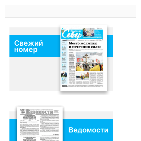
Свежий
номер