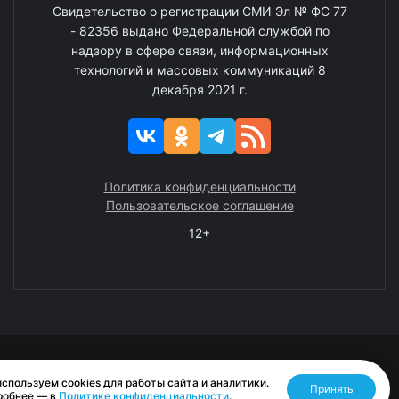
Свидетельство о регистрации СМИ Эл № ФС 77
- 82356 выдано Федеральной службой по
надзору в сфере связи, информационных
технологий и массовых коммуникаций 8
декабря 2021 г.
Политика конфиденциальности
Пользовательское соглашение
12+
© 2008—2025 ГАУ ЧАО «Издательство «Крайний Север»
спользуем cookies для работы сайта и аналитики.
Принять
Разработано RASA
робнее — в
Политике конфиденциальности
.