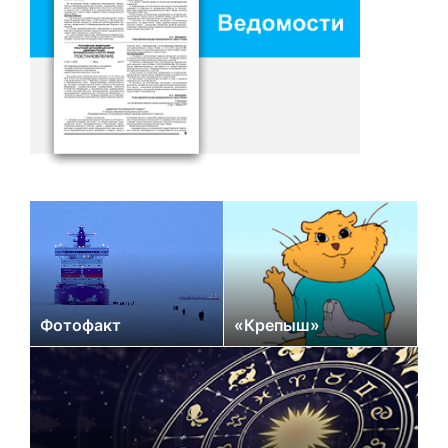
Фотофакт
«Крепыш»