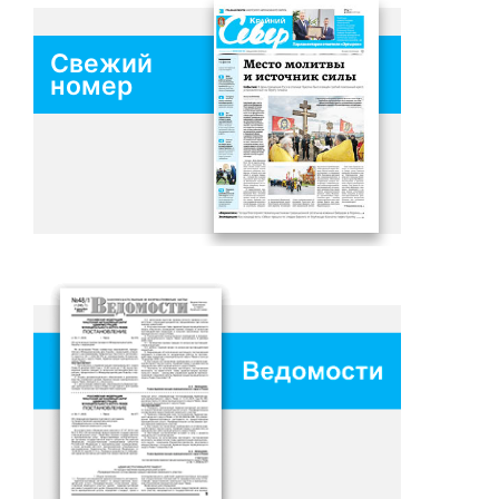
Свежий
номер