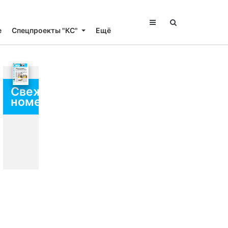
е
Спецпроекты "КС"
Ещё
Свежий
номер