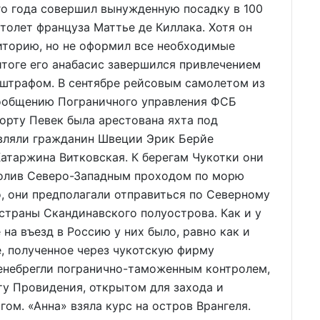
го года совершил вынужденную посадку в 100
олет француза Маттье де Киллака. Хотя он
иторию, но не оформил все необходимые
итоге его анабасис завершился привлечением
 штрафом. В сентябре рейсовым самолетом из
сообщению Пограничного управления ФСБ
порту Певек была арестована яхта под
вляли гражданин Швеции Эрик Берйе
атаржина Витковская. К берегам Чукотки они
ролив Северо-Западным проходом по морю
, они предполагали отправиться по Северному
страны Скандинавского полуострова. Как и у
на въезд в Россию у них было, равно как и
е, полученное через чукотскую фирму
енебрегли погранично-таможенным контролем,
ту Провидения, открытом для захода и
ом. «Анна» взяла курс на остров Врангеля.