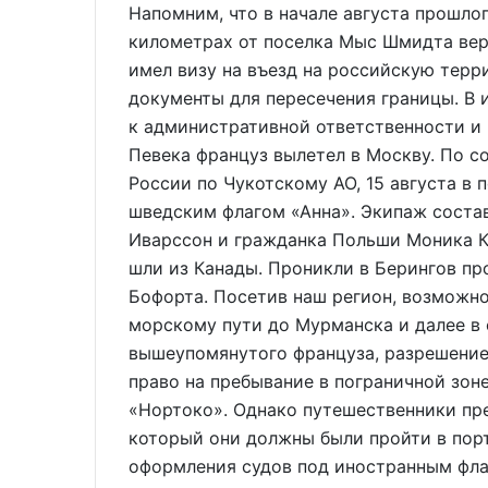
Напомним, что в начале августа прошло
километрах от поселка Мыс Шмидта верт
имел визу на въезд на российскую терр
документы для пересечения границы. В 
к административной ответственности и
Певека француз вылетел в Москву. По 
России по Чукотскому АО, 15 августа в 
шведским флагом «Анна». Экипаж соста
Иварссон и гражданка Польши Моника К
шли из Канады. Проникли в Берингов п
Бофорта. Посетив наш регион, возможно
морскому пути до Мурманска и далее в 
вышеупомянутого француза, разрешение 
право на пребывание в пограничной зон
«Нортоко». Однако путешественники пр
который они должны были пройти в пор
оформления судов под иностранным флаг