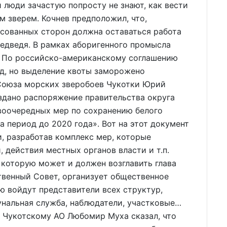
 люди зачастую попросту не знают, как вести
м зверем. Кочнев предположил, что,
есованных сторон должна оставаться работа
едведя. В рамках аборигенного промысла
. По российско-американскому соглашению
од, но выделение квоты заморожено
Союза морских зверобоев Чукотки Юрий
издано распоряжение правительства округа
воочередных мер по сохранению белого
 период до 2020 года». Вот на этот документ
и, разработав комплекс мер, которые
 действия местных органов власти и т.п.
 которую может и должен возглавить глава
твенный Совет, организует общественное
ю войдут представители всех структур,
унальная служба, наблюдатели, участковые…
 Чукотскому АО Любомир Муха сказал, что