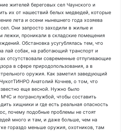
ние жителей береговых сел Чаунского и
ить их от нашествий белых медведей, которые
чение лета и осени нынешнего года хозяева
 сел. Они запросто заходили в жилые и
м лежки, проникали в складские помещения
ждений. Обстановка усугублялась тем, что
на лай собак, на работающий транспорт и
лах отсутствовали современные отпугивающие
зора в сфере природопользования, а в
стрельного оружия. Как заметил заведующий
укотТИНРО Анатолий Кочнев, о том, что
 известно еще весной. Нужно было
 МЧС и погранслужбой, чтобы составить
одить хищники и где есть реальная опасность
рос, почему подобные проблемы не стоят
дей много и там, и даже больше, чем на
тке гораздо меньше оружия, охотников, там