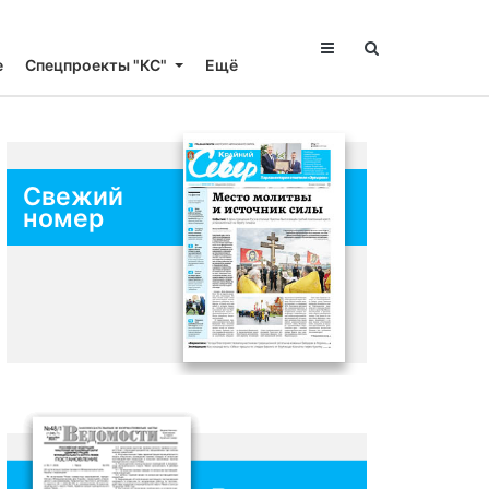
е
Спецпроекты "КС"
Ещё
Свежий
номер