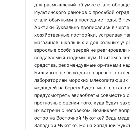
для размышлений об умке стало обраще
Иультинского районов с просьбой оград
стали обычными в последние годы. В те
Арктики буквально прописались в черте
хозяйственные постройки, устраивая та
магазинов, школьных и дошкольных учре
взрослые особи зверей не реагировали 
создаваемый людьми шум. Притом в се
средства, рекомендуемые ор-ганами над
Биллингсе не было даже нарезного огне
лабораторией морских млекопитающих Ч
медведей на берегу будет много, стало
предусмотреть авиаоблеты совместно с
прогнозные оценки того, куда будут зах
их встречи с человеком. Возникает воп
остро на Восточной Чукотке? Ведь медве
Западной Чукотке. Но на Западной Чуко