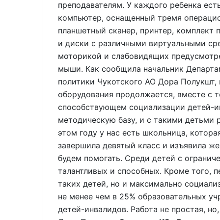
преподавателям. У каждого ребенка ес
компьютер, оснащенный тремя операцио
планшетный сканер, принтер, комплект 
и диски с различными виртуальными сре
моторикой и слабовидящих предусмотр
мыши. Как сообщила начальник Департа
политики Чукотского АО Дора Полукшт,
оборудования продолжается, вместе с т
способствующем социализации детей-ин
методическую базу, и с такими детьми р
этом году у нас есть школьница, котор
завершила девятый класс и изъявила же
будем помогать. Среди детей с ограни
талантливых и способных. Кроме того, п
таких детей, но и максимально социали
не менее чем в 25% образовательных уч
детей-инвалидов. Работа не простая, но