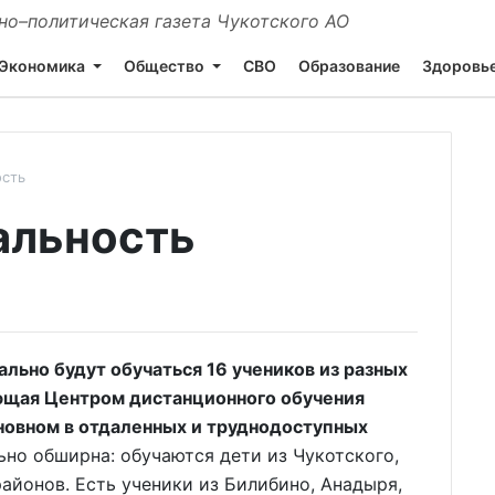
о–политическая газета Чукотского АО
Экономика
Общество
СВО
Образование
Здоровь
ость
альность
льно будут обучаться 16 учеников из разных
ющая Центром дистанционного обучения
сновном в отдаленных и труднодоступных
ьно обширна: обучаются дети из Чукотского,
айонов. Есть ученики из Билибино, Анадыря,