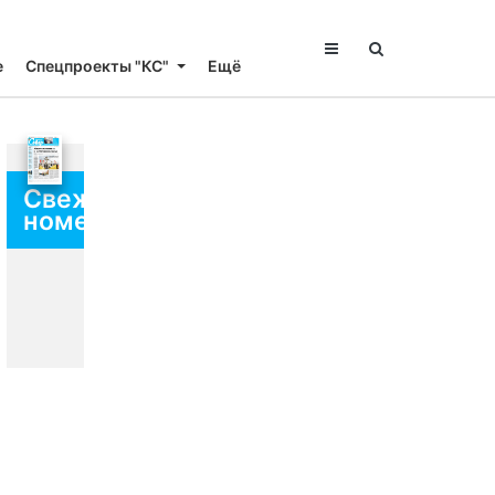
е
Спецпроекты "КС"
Ещё
Свежий
номер