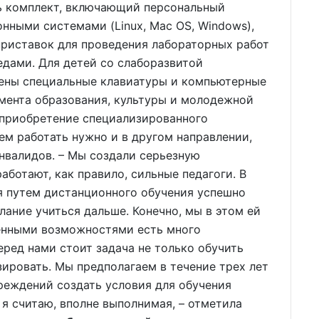
ть комплект, включающий персональный
нными системами (Linux, Mac OS, Windows),
приставок для проведения лабораторных работ
дами. Для детей со слаборазвитой
ены специальные клавиатуры и компьютерные
мента образования, культуры и молодежной
 приобретение специализированного
ем работать нужно и в другом направлении,
валидов. – Мы создали серьезную
аботают, как правило, сильные педагоги. В
ая путем дистанционного обучения успешно
лание учиться дальше. Конечно, мы в этом ей
ченными возможностями есть много
еред нами стоит задача не только обучить
зировать. Мы предполагаем в течение трех лет
реждений создать условия для обучения
, я считаю, вполне выполнимая, – отметила