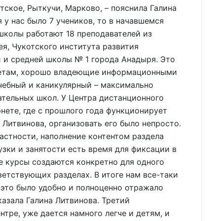
тское, Рыткучи, Марково, – пояснила Галина
я у нас было 7 учеников, то в начавшемся
 школы работают 18 преподавателей из
я, Чукотского института развития
 и средней школы № 1 города Анадыря. Это
метам, хорошо владеющие информационными
чебный и каникулярный – максимально
тельных школ. У Центра дистанционного
рнете, где с прошлого года функционирует
 Литвинова, организовать его было непросто.
частности, наполнение контентом раздела
рузки и занятости есть время для фиксации в
е курсы создаются конкретно для одного
ветствующих разделах. В итоге нам все-таки
ы это было удобно и полноценно отражало
казала Галина Литвинова. Третий
нтре, уже дается намного легче и детям, и