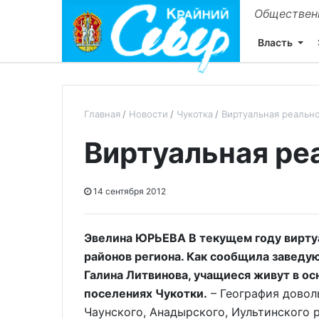
Общественн
Власть
Главная
Новости
Чукотка
Виртуальная реальн
Виртуальная ре
14 сентября 2012
Эвелина ЮРЬЕВА В текущем году виртуа
районов региона. Как сообщила заведу
Галина Литвинова, учащиеся живут в о
поселениях Чукотки.
– География довол
Чаунского, Анадырского, Иультинского р