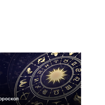
ороскоп