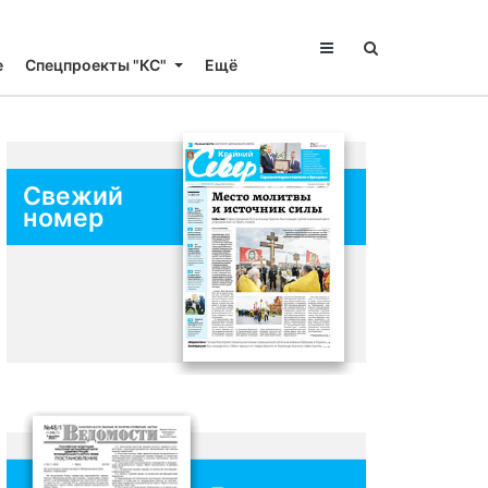
е
Спецпроекты "КС"
Ещё
Свежий
номер