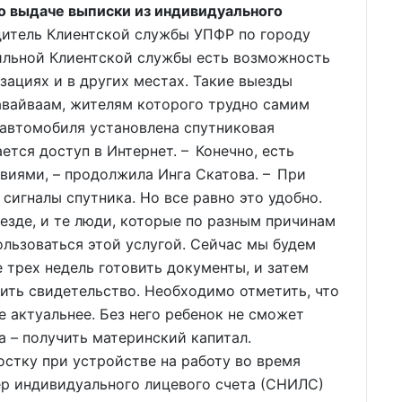
 о выдаче выписки из индивидуального
дитель Клиентской службы УПФР по городу
ильной Клиентской службы есть возможность
зациях и в других местах. Такие выезды
авайваам, жителям которого трудно самим
 автомобиля установлена спутниковая
тся доступ в Интернет. – Конечно, есть
виями, – продолжила Инга Скатова. – При
сигналы спутника. Но все равно это удобно.
зде, и те люди, которые по разным причинам
ользоваться этой услугой. Сейчас мы будем
е трех недель готовить документы, и затем
ить свидетельство. Необходимо отметить, что
е актуальнее. Без него ребенок не сможет
а – получить материнский капитал.
стку при устройстве на работу во время
мер индивидуального лицевого счета (СНИЛС)