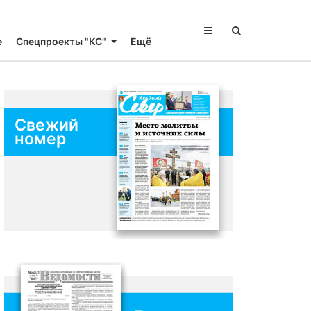
е
Спецпроекты "КС"
Ещё
Свежий
номер