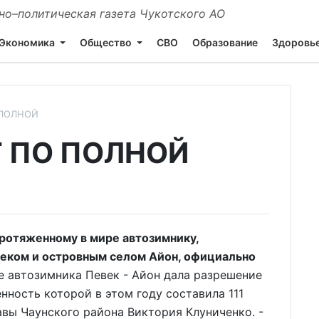
о–политическая газета Чукотского АО
Экономика
Общество
СВО
Образование
Здоровь
 ПОЛНОЙ
 ПО ПОЛНОЙ
отяженному в мире автозимнику,
еком и островным селом Айон, официально
е автозимника Певек - Айон дала разрешение
нность которой в этом году составила 111
авы Чаунского района Виктория Клуниченко. -