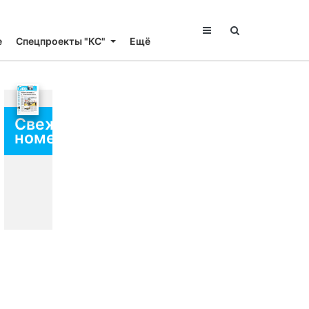
е
Спецпроекты "КС"
Ещё
Свежий
номер