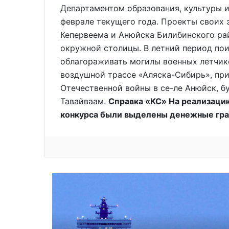
Департаментом образования, культуры 
феврале текущего года. Проекты своих
Кепервеема и Анюйска Билибинского ра
окружной столицы. В летний период по
облагораживать могилы военных летчико
воздушной трассе «Аляска-Сибирь», пр
Отечественной войны в се-ле Анюйск, б
Тавайваам.
Справка «КС» На реализаци
конкурса были выделены денежные гра