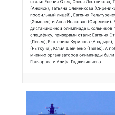
стали: Есения Отек, Олеся Лестникова, 
(Анюйск), Татьяна Олейникова (Сиреник
профильный лицей), Евгения Рельтурене
(Энмелен) и Анна Исаковап (Сиреники).
дистанционной олимпиаде школьников 
специфику, призерами стали: Евгения Э
(Певек), Екатерина Курилова (Анадырь),
(Рыткучи), Юлия Шевченко (Певек). А п
мнению организаторов олимпиады были
Гончарова и Алифа Гаджигишиева.