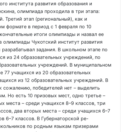
ого института развития образования и
кина, олимпиада проходила в три этапа:
. Третий этап (региональный), как и
 формате в период с 1 февраля по 10
окончательные итоги олимпиады и назвал ее
ов олимпиады Чукотский институт развития
разрабатывал задания. В школьном этапе по
ся из 24 образовательных учреждений, по
образовательных учреждений. В муниципальном
е 77 учащихся из 20 образовательных
ащихся из 12 образовательных учреждений. В
к сожалению, победителей нет – выделить
м. Но есть 10 призовых мест, одно третье –
ых места – среди учащихся 8–9 классов, три
ассов, два вторых места – среди учащихся 6–7
в 6–7 классов. В Губернаторской ре-
школьников по родным языкам призерами