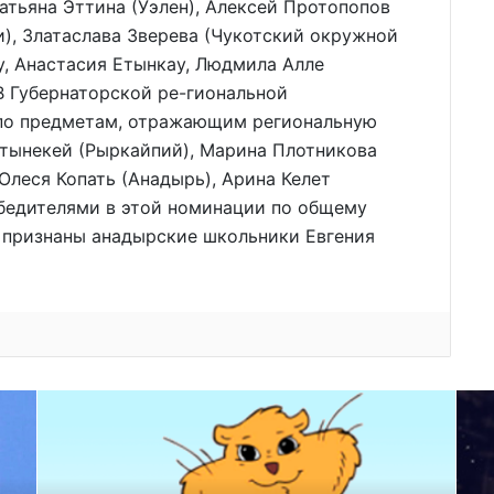
Татьяна Эттина (Уэлен), Алексей Протопопов
и), Златаслава Зверева (Чукотский окружной
у, Анастасия Етынкау, Людмила Алле
 В Губернаторской ре-гиональной
по предметам, отражающим региональную
ттынекей (Рыркайпий), Марина Плотникова
 Олеся Копать (Анадырь), Арина Келет
обедителями в этой номинации по общему
 признаны анадырские школьники Евгения