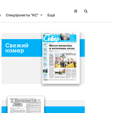
е
Спецпроекты "КС"
Ещё
Свежий
номер