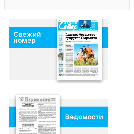
Свежий
номер