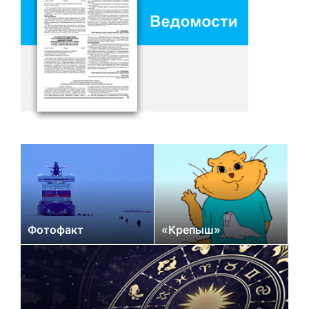
Фотофакт
«Крепыш»