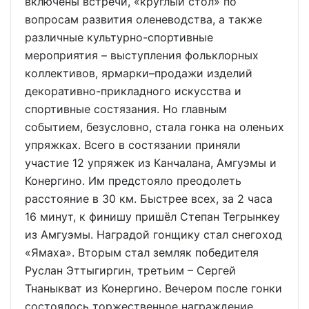
включены встречи, «круглый стол» по
вопросам развития оленеводства, а также
различные культурно-спортивные
мероприятия – выступления фольклорных
коллективов, ярмарки–продажи изделий
декоративно-прикладного искусства и
спортивные состязания. Но главным
событием, безусловно, стала гонка на оленьих
упряжках. Всего в состязании приняли
участие 12 упряжек из Канчалана, Амгуэмы и
Конергино. Им предстояло преодолеть
расстояние в 30 км. Быстрее всех, за 2 часа
16 минут, к финишу пришёл Степан Тегрынкеу
из Амгуэмы. Наградой гонщику стал снегоход
«Ямаха». Вторым стал земляк победителя
Руслан Эттыгиргин, третьим – Сергей
Тнаныкват из Конергино. Вечером после гонки
состоялось торжественное награждение