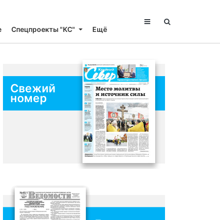
е
Спецпроекты "КС"
Ещё
Свежий
номер