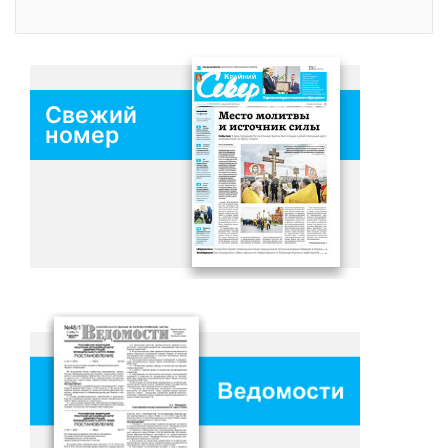
Свежий
номер