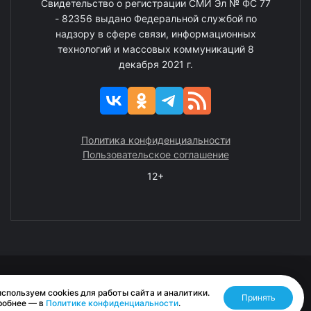
Свидетельство о регистрации СМИ Эл № ФС 77
- 82356 выдано Федеральной службой по
надзору в сфере связи, информационных
технологий и массовых коммуникаций 8
декабря 2021 г.
Политика конфиденциальности
Пользовательское соглашение
12+
© 2008—2025 ГАУ ЧАО «Издательство «Крайний Север»
спользуем cookies для работы сайта и аналитики.
Принять
Разработано RASA
робнее — в
Политике конфиденциальности
.