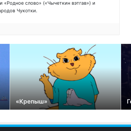
 «Родное слово» («Чычеткин вэтгав») и
родов Чукотки.
«Крепыш»
Г