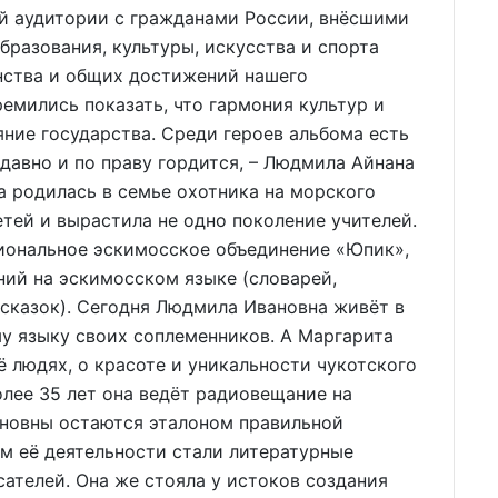
ой аудитории с гражданами России, внёсшими
бразования, культуры, искусства и спорта
нства и общих достижений нашего
емились показать, что гармония культур и
ние государства. Среди героев альбома есть
давно и по праву гордится, – Людмила Айнана
 родилась в семье охотника на морского
етей и вырастила не одно поколение учителей.
иональное эскимосское объединение «Юпик»,
ий на эскимосском языке (словарей,
сказок). Сегодня Людмила Ивановна живёт в
у языку своих соплеменников. А Маргарита
ё людях, о красоте и уникальности чукотского
олее 35 лет она ведёт радиовещание на
новны остаются эталоном правильной
м её деятельности стали литературные
сателей. Она же стояла у истоков создания