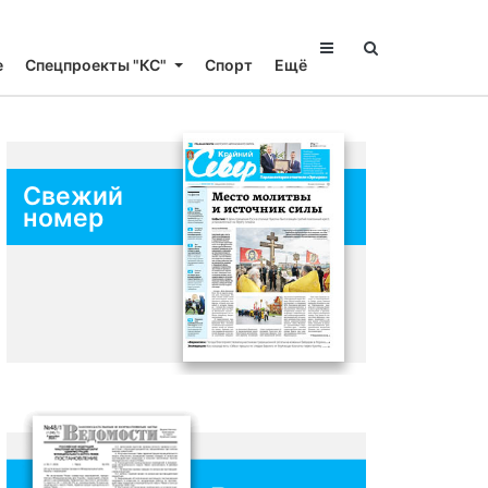
е
Спецпроекты "КС"
Спорт
Ещё
Свежий
номер