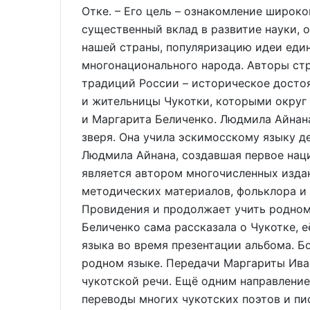
Отке. – Его цель – ознакомление широк
существенный вклад в развитие науки, о
нашей страны, популяризацию идеи еди
многонационального народа. Авторы стр
традиций России – историческое достоя
и жительницы Чукотки, которыми округ 
и Маргарита Беличенко. Людмила Айнана
зверя. Она учила эскимосскому языку д
Людмила Айнана, создавшая первое нац
является автором многочисленных издан
методических материалов, фольклора и 
Провидения и продолжает учить родном
Беличенко сама рассказала о Чукотке, е
языка во время презентации альбома. Б
родном языке. Передачи Маргариты Ива
чукотской речи. Ещё одним направление
переводы многих чукотских поэтов и пи