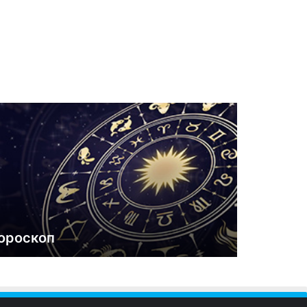
ороскоп