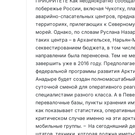
ПРИОРИТЕТЕ Как неоднократно сообщал 
побережье России, включая Чукотку, пл
аварийно-спасательных центров, предна
территориях, прилегающих к Северному
морей. Однако, по словам Руслана Наза
таких центра – в Архангельске, Нарьян-
секвестированием бюджета, в том числе
направлении была перенесена. Тем не м
завершить уже в 2016 году. Предполагае
федеральной программы развития Аркти
Анадыре будет создан полномасштабный
суточной сменой для оперативного реа
специалистами разного класса. А в Пев
перевалочные базы, пункты хранения иму
как показывает статистика, оперативные
критическом случае именно на эти аркт
мобильные группы. – На сегодняшний де
штатов, техники, которая должна иметьс