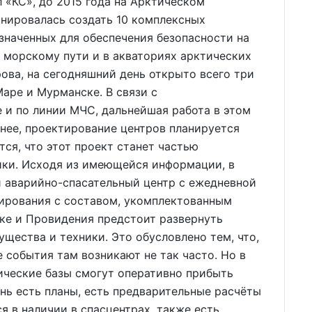
«КС», до 2015 года на Арктическом
анировалась создать 10 комплексных
значенных для обеспечения безопасности на
 морскому пути и в акваториях арктических
рова, на сегодняшний день открыто всего три
Маре и Мурманске. В связи с
 и по линии МЧС, дальнейшая работа в этом
енее, проектирование центров планируется
тся, что этот проект станет частью
ки. Исходя из имеющейся информации, в
 аварийно-спасательный центр с ежедневной
гирования с составом, укомплектованным
еке и Провидения предстоит развернуть
щества и техники. Это обусловлено тем, что,
 события там возникают не так часто. Но в
ические базы смогут оперативно прибыть
нь есть планы, есть предварительные расчёты
я в наличии в спасцентрах, также есть