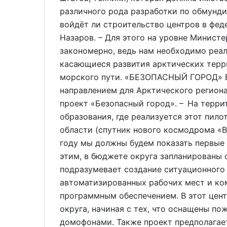
различного рода разработки по обмундир
войдёт ли строительство центров в фед
Назаров. – Для этого на уровне Министе
закономерно, ведь нам необходимо реал
касающиеся развития арктических терр
морского пути. «БЕЗОПАСНЫЙ ГОРОД»
направлением для Арктического региона,
проект «Безопасный город». – На терр
образования, где реализуется этот пил
области (спутник нового космодрома «Во
году мы должны будем показать первые и
этим, в бюджете округа запланированы
подразумевает создание ситуационного
автоматизированных рабочих мест и к
программным обеспечением. В этот цент
округа, начиная с тех, что оснащены по
домофонами. Также проект предполагает