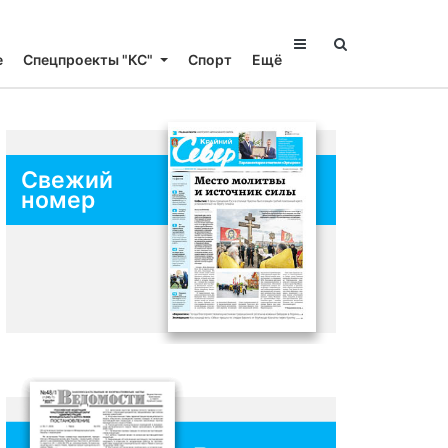
е
Спецпроекты "КС"
Спорт
Ещё
Свежий
номер