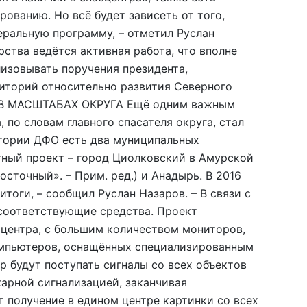
ованию. Но всё будет зависеть от того,
еральную программу, – отметил Руслан
рства ведётся активная работа, что вполне
изовывать поручения президента,
иторий относительно развития Северного
 В МАСШТАБАХ ОКРУГА Ещё одним важным
 по словам главного спасателя округа, стал
итории ДФО есть два муниципальных
отный проект – город Циолковский в Амурской
сточный». – Прим. ред.) и Анадырь. В 2016
тоги, – сообщил Руслан Назаров. – В связи с
 соответствующие средства. Проект
 центра, с большим количеством мониторов,
омпьютеров, оснащённых специализированным
р будут поступать сигналы со всех объектов
жарной сигнализацией, заканчивая
 получение в едином центре картинки со всех