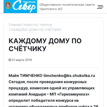
Общественно–политическая газета
Чукотского АО
Главная
Новости
Чукотка
КАЖДОМУ ДОМУ ПО СЧЁТЧИКУ
КАЖДОМУ ДОМУ ПО
СЧЁТЧИКУ
31 марта 2016
Майя ТИМЧЕНКО timchenko@ks.chukotka.ru
Сегодня, после проведения конкурсных
процедур, комиссия одной из управляющих
компаний Анадыря – МП «Горкоммунхоз»
определит победителя конкурса на
установку общедомовых приборов учёта в 76