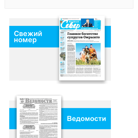
Свежий
номер