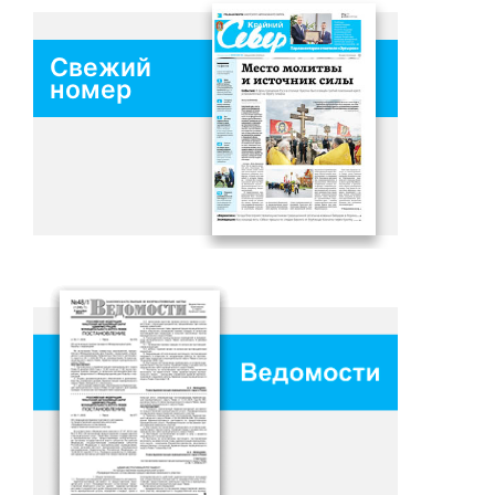
Свежий
номер